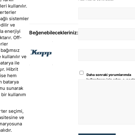
eri kullanılır.
erterler
ğlı sistemler
dilir ve
la enerjiyi
Beğenebilecekleriniz:
tarır. Off-
rler
bağımsız
kullanılır ve
atarya ile
şır. Hibrit
Daha sonraki yorumlarımda
 ise hem
kullanılması için adım, e-post
 batarya
adresim ve site adresim bu
nu sunarak
tarayıcıya kaydedilsin.
bir kullanım
ter seçimi,
sitesine ve
enaryosuna
lıdır.