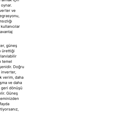
l oynar.
nverter ve
tegrasyonu,
sızlığı
kullanıcılar
 avantaj
ter, güneş
 ürettiği
lanılabilir
n temel
şenidir. Doğru
 inverter,
k verim, daha
ışma ve daha
ım geri dönüşü
lir. Güneş
steminizden
fayda
tiyorsanız,