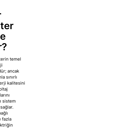
r
ter
şe
r?
terin temel
ji
ür; ancak
la sınırlı
rji kalitesini
ltaj
arını
e sistem
sağlar.
ağlı
 fazla
ktriğin