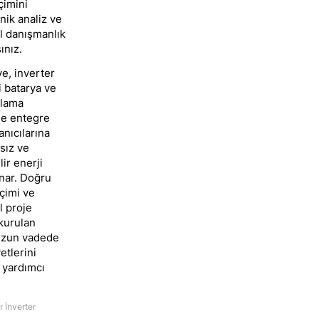
çimini
nik analiz ve
l danışmanlık
ınız.
e, inverter
i batarya ve
olama
le entegre
anıcılarına
sız ve
ir enerji
unar. Doğru
çimi ve
l proje
 kurulan
 uzun vadede
etlerini
yardımcı
r İnverter