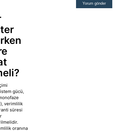
r
ter
rken
re
at
meli?
çimi
sistem gücü,
(monofaze
), verimlilik
ranti süresi
r
ilmelidir.
mlilik oranına