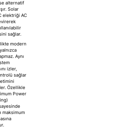
se alternatif
şır. Solar
C elektriği AC
evirerek
llanılabilir
ini sağlar.
likte modern
 yalnızca
pmaz. Aynı
stem
nı izler,
ntrolü sağlar
etimini
er. Özellikle
imum Power
ing)
 sayesinde
en maksimum
masına
r.