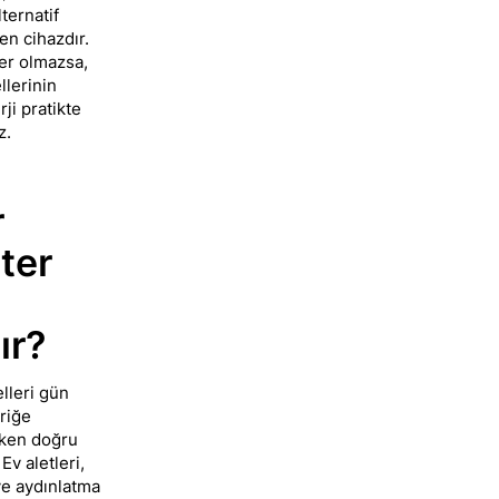
lternatif
en cihazdır.
er olmazsa,
lerinin
rji pratikte
z.
r
ter
l
ır?
lleri gün
triğe
ken doğru
 Ev aletleri,
ve aydınlatma