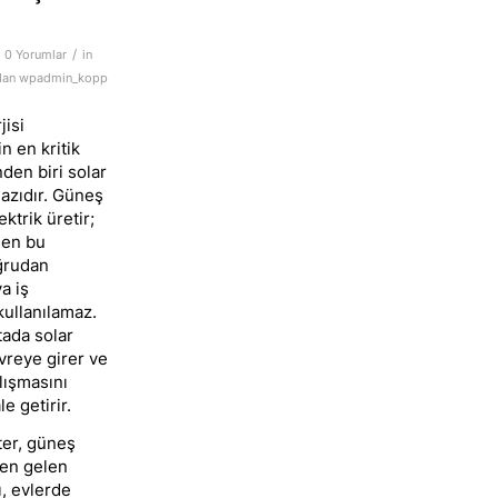
/
0 Yorumlar
in
dan
wpadmin_kopp
isi
n en kritik
nden biri solar
hazıdır. Güneş
ektrik üretir;
len bu
ğrudan
a iş
kullanılamaz.
tada solar
vreye girer ve
lışmasını
 getirir.
ter, güneş
den gelen
, evlerde