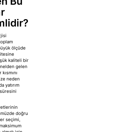
n Bu
r
lidir?
isi
toplam
 büyük ölçüde
itesine
şük kaliteli bir
anelden gelen
r kısmını
ize neden
 da yatırım
süresini
etlerinin
nümüzde doğru
ter seçimi,
 maksimum
 almak için