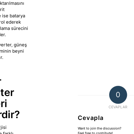
tarılmasını
rit
 ise batarya
trol ederek
lama sürecini
er.
verter, güneş
eminin beyni
r.
r
ter
0
ri
CEVAPLAR
rdir?
Cevapla
isi
Want to join the discussion?
 farklı
Feel free to contribute!