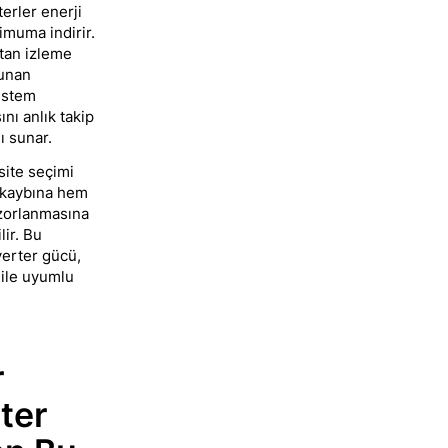
erler enerji
imuma indirir.
tan izleme
lunan
istem
nı anlık takip
 sunar.
site seçimi
 kaybına hem
zorlanmasına
lir. Bu
erter gücü,
ile uyumlu
r
ter