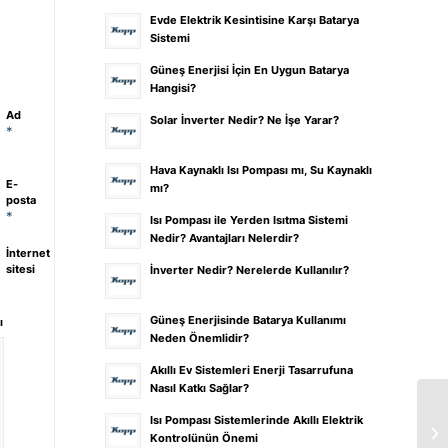
Evde Elektrik Kesintisine Karşı Batarya
Sistemi
Güneş Enerjisi İçin En Uygun Batarya
Hangisi?
Ad
Solar İnverter Nedir? Ne İşe Yarar?
*
Hava Kaynaklı Isı Pompası mı, Su Kaynaklı
E-
mı?
posta
*
Isı Pompası ile Yerden Isıtma Sistemi
Nedir? Avantajları Nelerdir?
İnternet
sitesi
İnverter Nedir? Nerelerde Kullanılır?
Güneş Enerjisinde Batarya Kullanımı
ı
Neden Önemlidir?
Akıllı Ev Sistemleri Enerji Tasarrufuna
Nasıl Katkı Sağlar?
Isı Pompası Sistemlerinde Akıllı Elektrik
Kontrolünün Önemi