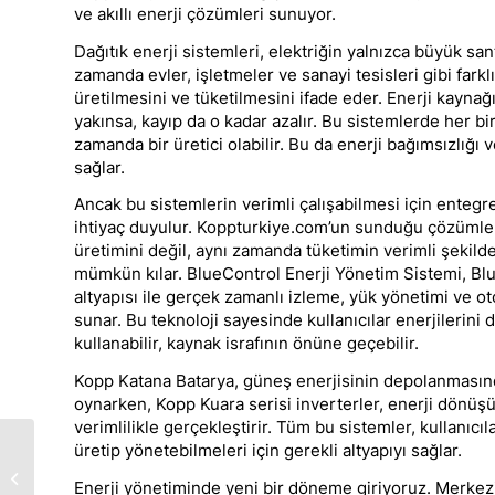
ve akıllı enerji çözümleri sunuyor.
Dağıtık enerji sistemleri, elektriğin yalnızca büyük san
zamanda evler, işletmeler ve sanayi tesisleri gibi fark
üretilmesini ve tüketilmesini ifade eder. Enerji kaynağ
yakınsa, kayıp da o kadar azalır. Bu sistemlerde her bir 
zamanda bir üretici olabilir. Bu da enerji bağımsızlığı v
sağlar.
Ancak bu sistemlerin verimli çalışabilmesi için entegre 
ihtiyaç duyulur. Koppturkiye.com’un sunduğu çözümler
üretimini değil, aynı zamanda tüketimin verimli şekild
mümkün kılar. BlueControl Enerji Yönetim Sistemi, B
altyapısı ile gerçek zamanlı izleme, yük yönetimi ve o
sunar. Bu teknoloji sayesinde kullanıcılar enerjilerini 
kullanabilir, kaynak israfının önüne geçebilir.
Kopp Katana Batarya, güneş enerjisinin depolanmasın
oynarken, Kopp Kuara serisi inverterler, enerji dönü
verimlilikle gerçekleştirir. Tüm bu sistemler, kullanıcıl
Evinize Yön Veren
üretip yönetebilmeleri için gerekli altyapıyı sağlar.
Güç: Kuara Monofaze
Enerji yönetiminde yeni bir döneme giriyoruz. Merkezi
ile Akıllı Enerji