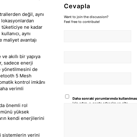
Cevapla
trallerden değil, aynı
Want to join the discussion?
lı lokasyonlardan
Feel free to contribute!
ı tüketiciye ne kadar
kullanıcı, aynı
e maliyet avantajı
ve akıllı bir yapıya
, sadece enerji
e yönetilmesini de
luetooth 5 Mesh
tomatik kontrol imkânı
daha verimli
Daha sonraki yorumlarımda kullanılmas
için adım, e-posta adresim ve site
da önemli rol
adresim bu tarayıcıya kaydedilsin.
şümünü yüksek
arın kendi enerjilerini
 sistemlerin yerini