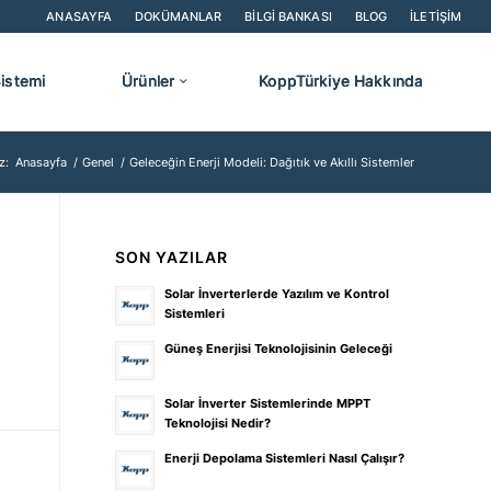
ANASAYFA
DOKÜMANLAR
BILGI BANKASI
BLOG
İLETIŞIM
Sistemi
Ürünler
KoppTürkiye Hakkında
z:
Anasayfa
/
Genel
/
Geleceğin Enerji Modeli: Dağıtık ve Akıllı Sistemler
SON YAZILAR
Solar İnverterlerde Yazılım ve Kontrol
Sistemleri
Güneş Enerjisi Teknolojisinin Geleceği
Solar İnverter Sistemlerinde MPPT
Teknolojisi Nedir?
Enerji Depolama Sistemleri Nasıl Çalışır?