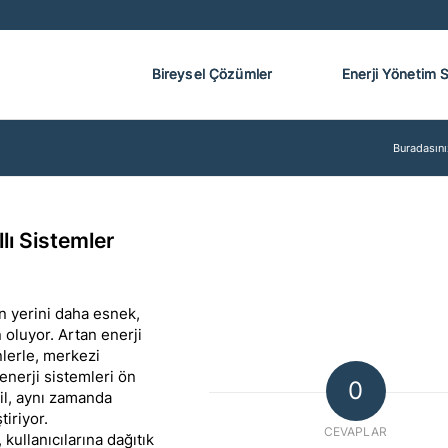
Bireysel Çözümler
Enerji Yönetim 
Buradasını
lı Sistemler
n yerini daha esnek,
 oluyor. Artan enerji
nlerle, merkezi
enerji sistemleri ön
0
il, aynı zamanda
tiriyor.
CEVAPLAR
ullanıcılarına dağıtık