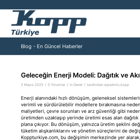
Blog - En Güncel Haberler
Geleceğin Enerji Modeli: Dağıtık ve Akıl
/
/
/
5 Mayıs 2025
0 Yorumlar
in
Genel
tarafından
wpadmin_kopp
Enerji alanındaki hızlı dönüşüm, geleneksel sistemleri
verimli ve sürdürülebilir modellere bırakmasına neden
maliyetleri, çevre sorunları ve arz güvenliği gibi nede
üretimden uzaklaşıp yerinde üretimi esas alan dağıtık 
plana çıkıyor. Bu dönüşüm, yalnızca üretim şeklini değ
tüketim alışkanlıklarını ve yönetim süreçlerini de değiş
Koppturkiye.com, bu değişimin merkezinde yer alarak, k