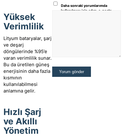
Daha sonraki yorumlarımda
kullanılması için adım, e-posta
Yüksek
adresim ve site adresim bu
tarayıcıya kaydedilsin.
Verimlilik
Lityum bataryalar, şarj
ve deşarj
döngülerinde %95’e
varan verimlilik sunar.
Bu da üretilen güneş
enerjisinin daha fazla
kısmının
kullanılabilmesi
anlamına gelir.
Hızlı Şarj
ve Akıllı
Yönetim