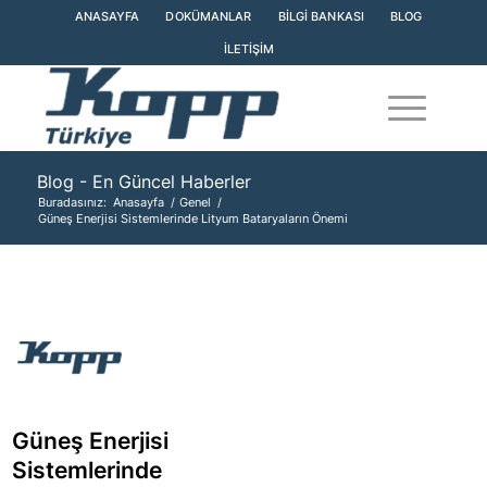
ANASAYFA
DOKÜMANLAR
BILGI BANKASI
BLOG
İLETIŞIM
Blog - En Güncel Haberler
Buradasınız:
Anasayfa
/
Genel
/
Güneş Enerjisi Sistemlerinde Lityum Bataryaların Önemi
Güneş Enerjisi
Sistemlerinde