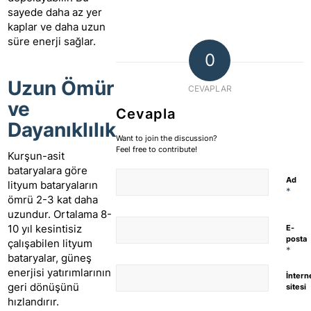
sayede daha az yer
kaplar ve daha uzun
süre enerji sağlar.
0
Uzun Ömür
CEVAPLAR
ve
Cevapla
Dayanıklılık
Want to join the discussion?
Feel free to contribute!
Kurşun-asit
bataryalara göre
Ad
lityum bataryaların
*
ömrü 2-3 kat daha
uzundur. Ortalama 8-
10 yıl kesintisiz
E-
posta
çalışabilen lityum
*
bataryalar, güneş
enerjisi yatırımlarının
İntern
geri dönüşünü
sitesi
hızlandırır.