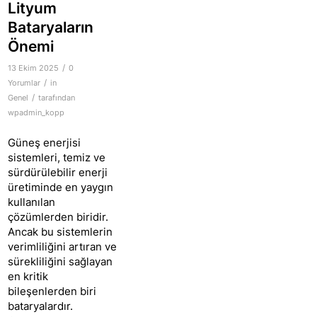
Lityum
Bataryaların
Önemi
/
13 Ekim 2025
0
/
Yorumlar
in
/
Genel
tarafından
wpadmin_kopp
Güneş enerjisi
sistemleri, temiz ve
sürdürülebilir enerji
üretiminde en yaygın
kullanılan
çözümlerden biridir.
Ancak bu sistemlerin
verimliliğini artıran ve
sürekliliğini sağlayan
en kritik
bileşenlerden biri
bataryalardır.