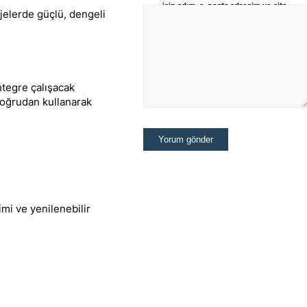
için adım, e-posta adresim ve site
jelerde güçlü, dengeli
adresim bu tarayıcıya kaydedilsin.
ntegre çalışacak
doğrudan kullanarak
imi ve yenilenebilir