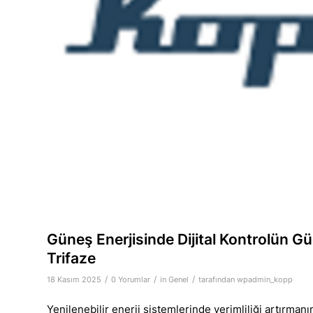
Güneş Enerjisinde Dijital Kontrolün G
Trifaze
/
/
/
18 Kasım 2025
0 Yorumlar
in
Genel
tarafından
wpadmin_kopp
Yenilenebilir enerji sistemlerinde verimliliği artırmanın