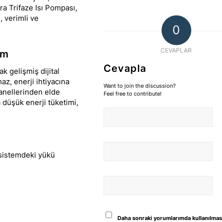
ra Trifaze Isı Pompası,
ı, verimli ve
0
CEVAPLAR
im
Cevapla
k gelişmiş dijital
az, enerji ihtiyacına
Want to join the discussion?
panellerinden elde
Feel free to contribute!
 düşük enerji tüketimi,
 sistemdeki yükü
Daha sonraki yorumlarımda kullanılmas