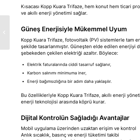
Kısacası Kopp Kuara Trifaze, hem konut hem ticari pro
ve akıllı enerji yönetimi sağlar.
Güneş Enerjisini Daha
Güneş Enerjisiyle Mükemmel Uyum
Akıllı Kullanın: Kopp
Katana Depolama
Kopp Kuara Trifaze, fotovoltaik (PV) sistemlerle tam e
Sistemleri
şekilde tasarlanmıştır. Güneşten elde edilen enerjiyi 
şebekeden çekilen elektriği azaltır. Böylece:
Elektrik faturalarında ciddi tasarruf sağlanır,
Karbon salınımı minimuma iner,
Enerji bağımsızlığına bir adım daha yaklaşılır.
Bu özellikleriyle Kopp Kuara Trifaze, akıllı enerji yönet
enerji teknolojisi arasında köprü kurar.
Dijital Kontrolün Sağladığı Avantajlar
Mobil uygulama üzerinden uzaktan erişim ve kontrol
Anlık sıcaklık, basınç ve enerji tüketimi takibi