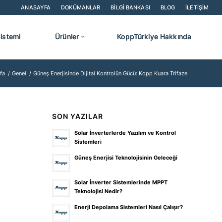
ANASAYFA
DOKÜMANLAR
BILGI BANKASI
BLOG
İLETIŞIM
Sistemi
Ürünler
KoppTürkiye Hakkında
fa
/
Genel
/
Güneş Enerjisinde Dijital Kontrolün Gücü: Kopp Kuara Trifaze
SON YAZILAR
Solar İnverterlerde Yazılım ve Kontrol
Sistemleri
Güneş Enerjisi Teknolojisinin Geleceği
Solar İnverter Sistemlerinde MPPT
Teknolojisi Nedir?
Enerji Depolama Sistemleri Nasıl Çalışır?