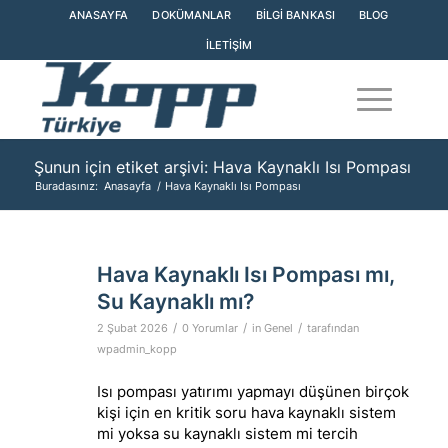
ANASAYFA
DOKÜMANLAR
BILGI BANKASI
BLOG
İLETIŞIM
Şunun için etiket arşivi: Hava Kaynaklı Isı Pompası
Buradasınız:
Anasayfa
/
Hava Kaynaklı Isı Pompası
Hava Kaynaklı Isı Pompası mı,
Su Kaynaklı mı?
/
/
/
2 Şubat 2026
0 Yorumlar
in
Genel
tarafından
wpadmin_kopp
Isı pompası yatırımı yapmayı düşünen birçok
kişi için en kritik soru hava kaynaklı sistem
mi yoksa su kaynaklı sistem mi tercih